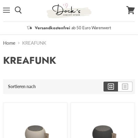
Menü
Waren
anzei
Versandkostenfrei
ab 50 Euro Warenwert
Home
KREAFUNK
KREAFUNK
Sortieren nach