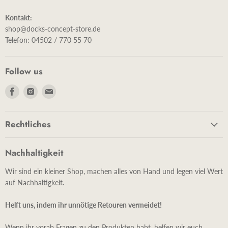
Kontakt:
shop@docks-concept-store.de
Telefon: 04502 / 770 55 70
Follow us
Finde
Finde
Finde
uns
uns
uns
auf
auf
auf
Rechtliches
Facebook
Instagram
E-
Mail
Nachhaltigkeit
Wir sind ein kleiner Shop, machen alles von Hand und legen viel Wert
auf Nachhaltigkeit.
Helft uns, indem ihr unnötige Retouren vermeidet!
Wenn ihr vorab Fragen zu den Produkten habt, helfen wir euch