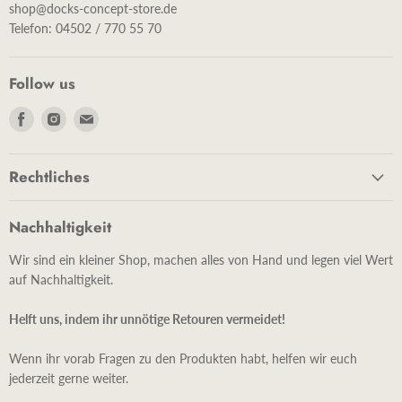
shop@docks-concept-store.de
Telefon: 04502 / 770 55 70
Follow us
Finde
Finde
Finde
uns
uns
uns
auf
auf
auf
Rechtliches
Facebook
Instagram
E-
Mail
Nachhaltigkeit
Wir sind ein kleiner Shop, machen alles von Hand und legen viel Wert
auf Nachhaltigkeit.
Helft uns, indem ihr unnötige Retouren vermeidet!
Wenn ihr vorab Fragen zu den Produkten habt, helfen wir euch
jederzeit gerne weiter.