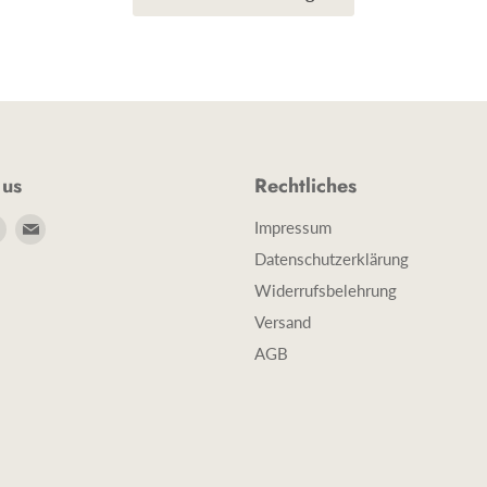
 us
Rechtliches
e
Finde
Finde
Impressum
uns
uns
Datenschutzerklärung
auf
auf
Widerrufsbelehrung
book
Instagram
E-
Versand
Mail
AGB