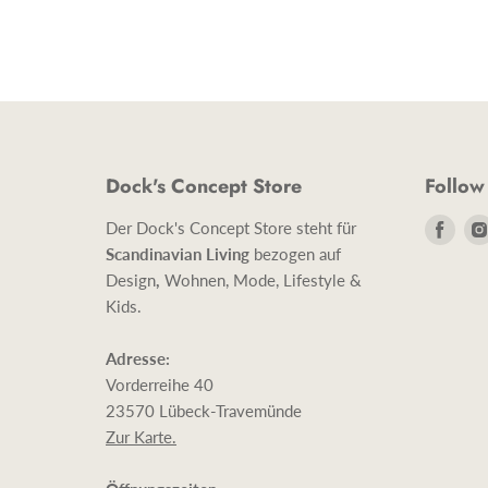
Dock's Concept Store
Follow
Find
Der Dock's Concept Store steht für
uns
Scandinavian Living
bezogen auf
auf
Design
,
Wohnen, Mode, Lifestyle &
Face
Kids.
Adresse:
Vorderreihe 40
23570 Lübeck-Travemünde
Zur Karte.