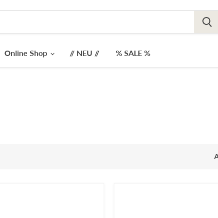
Online Shop
// NEU //
% SALE %
A