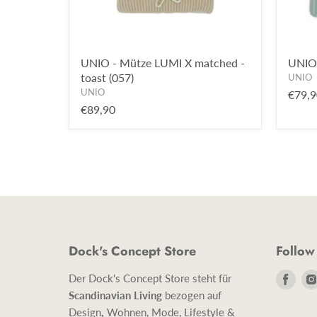
UNIO - Mütze LUMI X matched -
UNIO 
toast (057)
UNIO
UNIO
€79,9
€89,90
Dock's Concept Store
Follow
Find
Der Dock's Concept Store steht für
uns
Scandinavian Living
bezogen auf
auf
Design
,
Wohnen, Mode, Lifestyle &