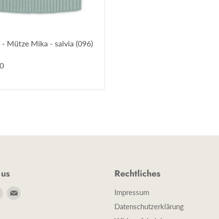
- Mütze Mika - salvia (096)
0
 us
Rechtliches
e
Finde
Finde
Impressum
uns
uns
Datenschutzerklärung
auf
auf