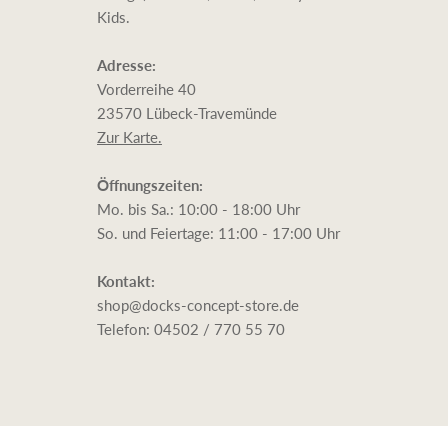
Face
Kids.
Adresse:
Vorderreihe 40
23570 Lübeck-Travemünde
Zur Karte.
Öffnungszeiten:
Mo. bis Sa.: 10:00 - 18:00 Uhr
So. und Feiertage: 11:00 - 17:00 Uhr
Kontakt:
shop@docks-concept-store.de
Telefon: 04502 / 770 55 70
Copyright © 2026 Dock's Concept Store Travemünde.