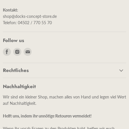
Kontakt:
shop@docks-concept-store.de
Telefon: 04502 / 770 55 70
Follow us
Finde
Finde
Finde
uns
uns
uns
auf
auf
auf
Rechtliches
Facebook
Instagram
E-
Mail
Nachhaltigkeit
Wir sind ein kleiner Shop, machen alles von Hand und legen viel Wert
auf Nachhaltigkeit.
Helft uns, indem ihr unnötige Retouren vermeidet!
Wenn ihr vorab Fragen zu den Produkten habt, helfen wir euch