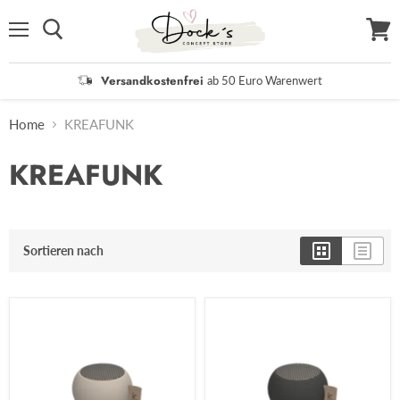
Menü
Waren
anzei
Versandkostenfrei
ab 50 Euro Warenwert
Home
KREAFUNK
KREAFUNK
Sortieren nach