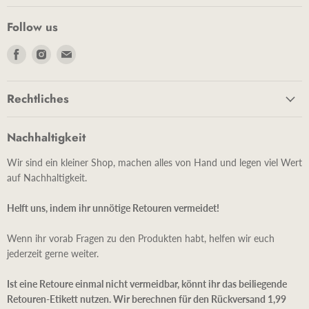
Follow us
Finde
Finde
Finde
uns
uns
uns
auf
auf
auf
Rechtliches
Facebook
Instagram
E-
Mail
Nachhaltigkeit
Wir sind ein kleiner Shop, machen alles von Hand und legen viel Wert
auf Nachhaltigkeit.
Helft uns, indem ihr unnötige Retouren vermeidet!
Wenn ihr vorab Fragen zu den Produkten habt, helfen wir euch
jederzeit gerne weiter.
Ist eine Retoure einmal nicht vermeidbar, könnt ihr das beiliegende
Retouren-Etikett nutzen. Wir berechnen für den Rückversand 1,99