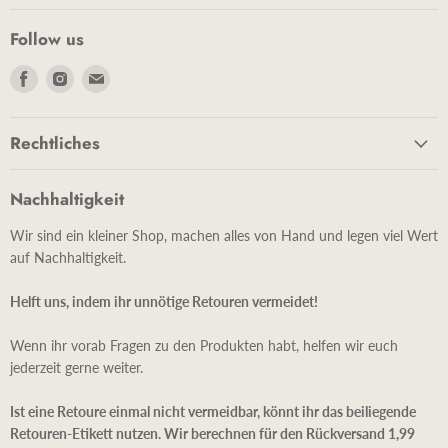
Follow us
Finde
Finde
Finde
uns
uns
uns
auf
auf
auf
Rechtliches
Facebook
Instagram
E-
Mail
Nachhaltigkeit
Wir sind ein kleiner Shop, machen alles von Hand und legen viel Wert
auf Nachhaltigkeit.
Helft uns, indem ihr unnötige Retouren vermeidet!
Wenn ihr vorab Fragen zu den Produkten habt, helfen wir euch
jederzeit gerne weiter.
Ist eine Retoure einmal nicht vermeidbar, könnt ihr das beiliegende
Retouren-Etikett nutzen. Wir berechnen für den Rückversand 1,99