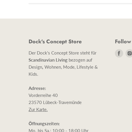
Dock's Concept Store
Follow
Find
Der Dock's Concept Store steht für
uns
Scandinavian Living
bezogen auf
auf
Design
,
Wohnen, Mode, Lifestyle &
Face
Kids.
Adresse:
Vorderreihe 40
23570 Lübeck-Travemünde
Zur Karte.
Öffnungszeiten:
Mo. bis Sa.: 10:00 - 18:00 Uhr