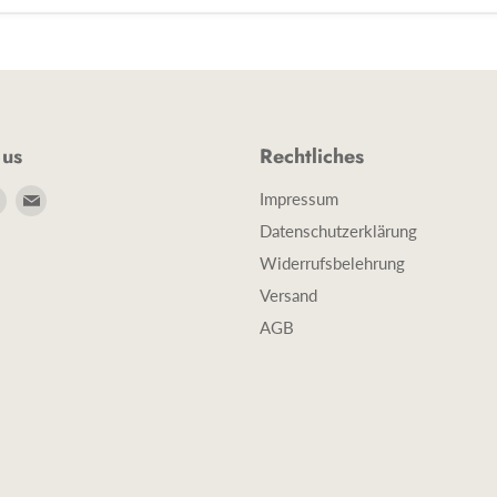
 us
Rechtliches
e
Finde
Finde
Impressum
uns
uns
Datenschutzerklärung
auf
auf
Widerrufsbelehrung
book
Instagram
E-
Versand
Mail
AGB