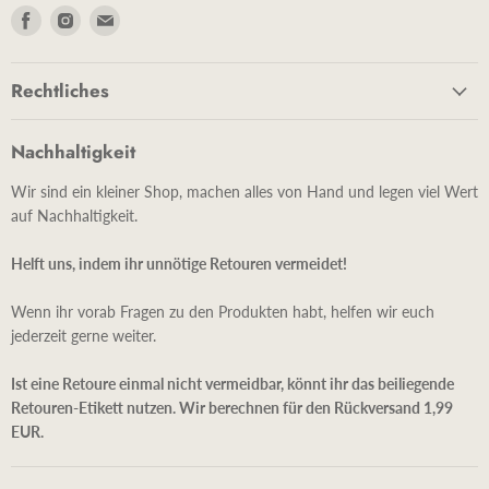
Finde
Finde
Finde
uns
uns
uns
auf
auf
auf
Rechtliches
Facebook
Instagram
E-
Mail
Nachhaltigkeit
Wir sind ein kleiner Shop, machen alles von Hand und legen viel Wert
auf Nachhaltigkeit.
Helft uns, indem ihr unnötige Retouren vermeidet!
Wenn ihr vorab Fragen zu den Produkten habt, helfen wir euch
jederzeit gerne weiter.
Ist eine Retoure einmal nicht vermeidbar, könnt ihr das beiliegende
Retouren-Etikett nutzen. Wir berechnen für den Rückversand 1,99
EUR.