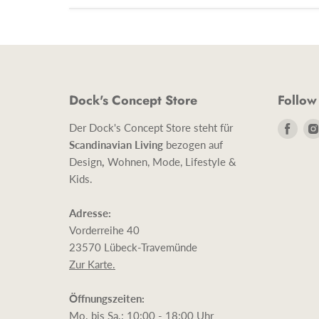
Dock's Concept Store
Follow
Find
Der Dock's Concept Store steht für
uns
Scandinavian Living
bezogen auf
auf
Design
,
Wohnen, Mode, Lifestyle &
Face
Kids.
Adresse:
Vorderreihe 40
23570 Lübeck-Travemünde
Zur Karte.
Öffnungszeiten:
Mo. bis Sa.: 10:00 - 18:00 Uhr