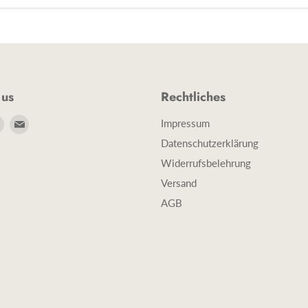
 us
Rechtliches
e
Finde
Finde
Impressum
uns
uns
Datenschutzerklärung
auf
auf
Widerrufsbelehrung
book
Instagram
E-
Versand
Mail
AGB