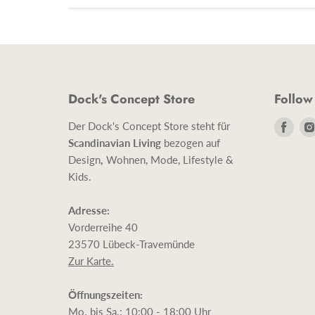
Dock's Concept Store
Follow
Find
Der Dock's Concept Store steht für
uns
Scandinavian Living
bezogen auf
auf
Design
,
Wohnen, Mode, Lifestyle &
Face
Kids.
Adresse:
Vorderreihe 40
23570 Lübeck-Travemünde
Zur Karte.
Öffnungszeiten:
Mo. bis Sa.: 10:00 - 18:00 Uhr