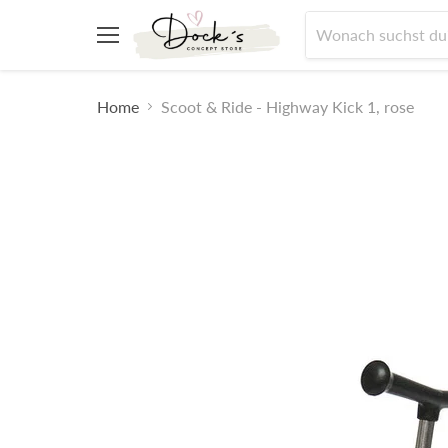
Menü
Home
Scoot & Ride - Highway Kick 1, rose