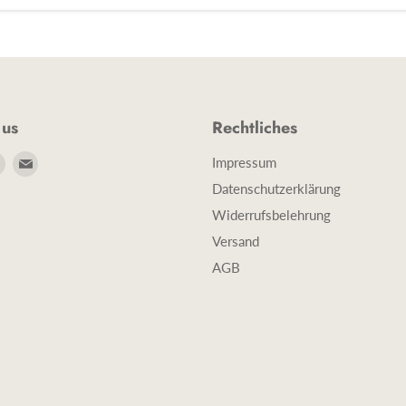
 us
Rechtliches
e
Finde
Finde
Impressum
uns
uns
Datenschutzerklärung
auf
auf
Widerrufsbelehrung
book
Instagram
E-
Versand
Mail
AGB