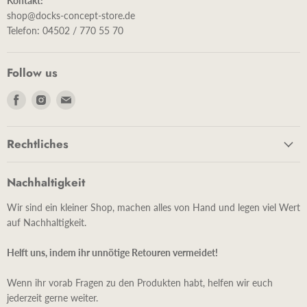
Kontakt:
shop@docks-concept-store.de
Telefon: 04502 / 770 55 70
Follow us
Finde
Finde
Finde
uns
uns
uns
auf
auf
auf
Rechtliches
Facebook
Instagram
E-
Mail
Nachhaltigkeit
Wir sind ein kleiner Shop, machen alles von Hand und legen viel Wert
auf Nachhaltigkeit.
Helft uns, indem ihr unnötige Retouren vermeidet!
Wenn ihr vorab Fragen zu den Produkten habt, helfen wir euch
jederzeit gerne weiter.